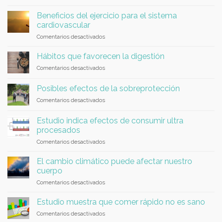
Azúcares/Dieta
los
FODMAP,
espárragos?
Beneficios del ejercicio para el sistema
¿sabemos
cardiovascular
lo
en
Comentarios desactivados
que
Beneficios
son?
del
Hábitos que favorecen la digestión
ejercicio
en
Comentarios desactivados
para
Hábitos
el
que
sistema
Posibles efectos de la sobreprotección
favorecen
cardiovascular
en
Comentarios desactivados
la
Posibles
digestión
efectos
Estudio indica efectos de consumir ultra
de
procesados
la
en
Comentarios desactivados
sobreprotección
Estudio
indica
El cambio climático puede afectar nuestro
efectos
cuerpo
de
en
Comentarios desactivados
consumir
El
ultra
cambio
procesados
Estudio muestra que comer rápido no es sano
climático
en
Comentarios desactivados
puede
Estudio