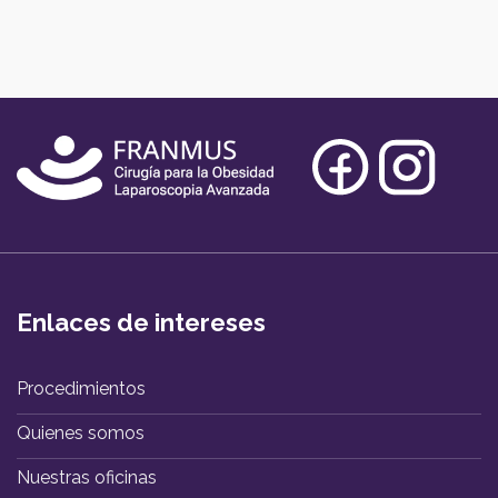
afectar
muestra
nuestro
que
cuerpo
comer
rápido
no
es
sano
Enlaces de intereses
Procedimientos
Quienes somos
Nuestras oficinas