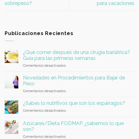
sobrepeso?
para vacaciones
Publicaciones Recientes
¿Qué comer después de una cirugía bariátrica?
Guía para las primeras semanas
en
Comentarios desactivados
¿Qué
comer
Novedades en Procedimientos para Bajar de
después
Peso
de
en
Comentarios desactivados
una
Novedades
cirugía
en
bariátrica?
¿Sabes lo nutritivos que son los espárragos?
Procedimientos
Guía
en
Comentarios desactivados
para
para
¿Sabes
Bajar
las
lo
de
Azúcares/Dieta FODMAP, ¿sabemos lo que
primeras
nutritivos
Peso
son?
semanas
que
en
Comentarios desactivados
son